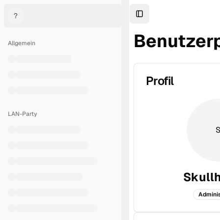
?
Toggle Sidebar
Benutzerp
Allgemein
Profil
LAN-Party
Skull
Adminis